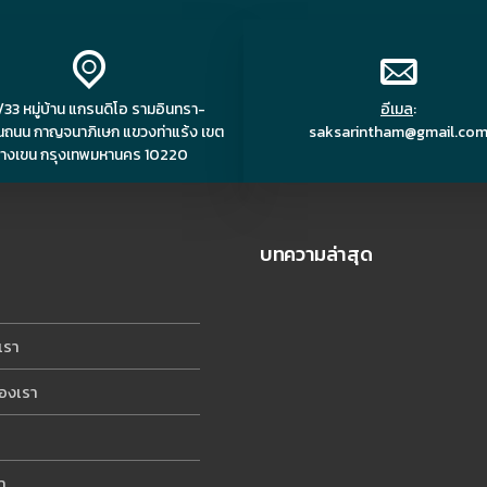
33 หมู่บ้าน แกรนดิโอ รามอินทรา-
อีเมล
:
ถนน กาญจนาภิเษก แขวงท่าแร้ง เขต
saksarintham@gmail.co
างเขน กรุงเทพมหานคร 10220
บทความล่าสุด
เรา
องเรา
า