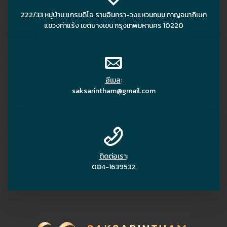
222/33 หมู่บ้าน แกรนดิโอ รามอินทรา-วงแหวนถนน กาญจนาภิเษก
แขวงท่าแร้ง เขตบางเขน กรุงเทพมหานคร 10220
อีเมล
:
saksarintham@gmail.com
ติดต่อเรา
:
084-1639532